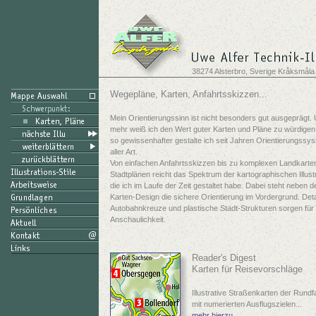
38274 Alsterbro, Sverige Kråksmåla
Wegepläne, Karten, Anfahrtsskizzen...
Mein Orientierungssinn ist nicht besonders gut ausgeprägt.
mehr weiß ich den Wert guter Karten und Pläne zu würdige
so gewissenhafter gestalte ich seit Jahren Orientierungssy
aller Art.
Von einfachen Anfahrtsskizzen bis zu komplexen Landkarte
Stadtplänen reicht das Spektrum der kartographischen Illust
die ich im Laufe der Zeit gestaltet habe. Dabei steht neben 
Karten-Design die sichere Orientierung im Vordergrund. Detai
Autobahnkreuze und plastische Stadt-Strukturen sorgen für
Anschaulichkeit.
Reader's Digest
Karten für Reisevorschläge
Illustrative Straßenkarten der Rundf
mit numerierten Ausflugszielen...
mehr hierzu