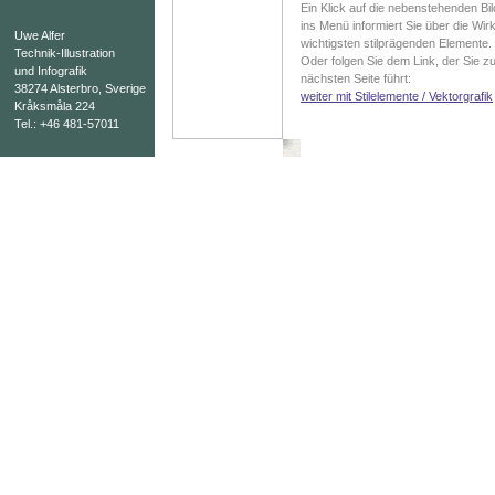
Ein Klick auf die nebenstehenden Bil
ins Menü informiert Sie über die Wir
Uwe Alfer
wichtigsten stilprägenden Elemente.
Technik-Illustration
Oder folgen Sie dem Link, der Sie zu
und Infografik
nächsten Seite führt:
38274 Alsterbro, Sverige
weiter mit Stilelemente / Vektorgrafik
Kråksmåla 224
Tel.: +46 481-57011