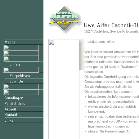
38274 Alsterbro, Sverige Kråksmåla
Illustrations-Stile
Wie jeder Illustrator entwickelte ich 
der Zeit eine persönliche Handschrif
nüchtern-rationaler Illustrationsstil l
recht gut als "plakativer Realismus"
beschreiben.
Die logische Durchdringung von Inha
Gestaltungsprozess macht meine Arb
Sie als Auftraggeber kalkulierbar.
Die resultierenden Illustrationen
fokussieren die Informationen und
erklären sie leicht verständlich.
wirken glaubwürdig und fachlich
kompetent,
setzen sich dabei aber ästhetisch
ansprechend von DIN-korrekten
Ingenieurs-Zeichnungen ab.
stützen Ihr Firmenimage (CI).