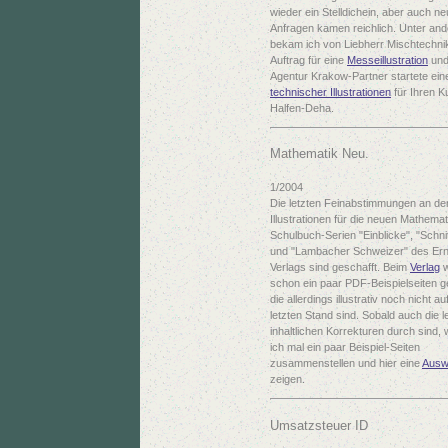
wieder ein Stelldichein, aber auch n
Anfragen kamen reichlich. Unter an
bekam ich von Liebherr Mischtechni
Auftrag für eine
Messeillustration
und
Agentur Krakow-Partner startete ei
technischer Illustrationen
für Ihren 
Halfen-Deha.
Mathematik Neu.
1/2004
Die letzten Feinabstimmungen an de
Illustrationen für die neuen Mathemat
Schulbuch-Serien "Einblicke", "Schni
und "Lambacher Schweizer" des Erns
Verlags sind geschafft. Beim
Verlag
w
schon ein paar PDF-Beispielseiten g
die allerdings illustrativ noch nicht a
letzten Stand sind. Sobald auch die l
inhaltlichen Korrekturen durch sind,
ich mal ein paar Beispiel-Seiten
zusammenstellen und hier eine
Ausw
zeigen.
Umsatzsteuer ID