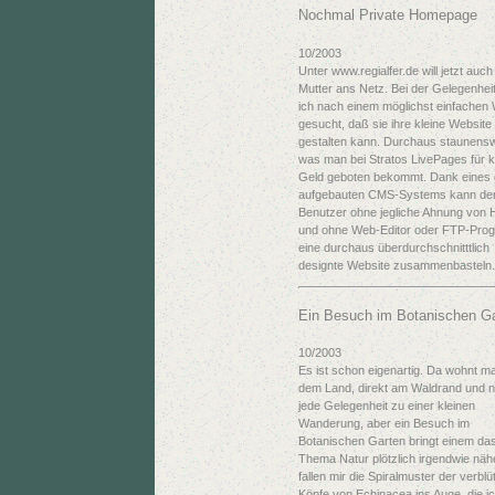
Nochmal Private Homepage
10/2003
Unter www.regialfer.de will jetzt auc
Mutter ans Netz. Bei der Gelegenhei
ich nach einem möglichst einfachen
gesucht, daß sie ihre kleine Website
gestalten kann. Durchaus staunensw
was man bei Stratos LivePages für k
Geld geboten bekommt. Dank eines 
aufgebauten CMS-Systems kann de
Benutzer ohne jegliche Ahnung von
und ohne Web-Editor oder FTP-Pr
eine durchaus überdurchschnitttlich
designte Website zusammenbasteln.
Ein Besuch im Botanischen G
10/2003
Es ist schon eigenartig. Da wohnt m
dem Land, direkt am Waldrand und n
jede Gelegenheit zu einer kleinen
Wanderung, aber ein Besuch im
Botanischen Garten bringt einem da
Thema Natur plötzlich irgendwie näh
fallen mir die Spiralmuster der verblü
Köpfe von Echinacea ins Auge, die ic