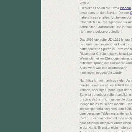
7/2004
Ein dickes Lob an die Firma
Wacom
besonders an den Service-Partner
habe ich zu verteilen. Ich bekam dor
tatsächlich ein Ersatzgehäuse für m
Jahre altes Grafiktablett! Das ist heu
nicht mehr selbstverständlich!
Das 1996 gekaufte UD 1218 ist tatsä
bis heute mein eigentlicher Desktop
hatte deutliche Spuren in Form von t
Rissen der Gehäusedecke hinterlas
Wenn ich meinen Ellenbogen etwas z
auflehnte sprang der Cursor ruckarti
Seite, wohl weil das elektronische
Innenleben gequetscht wurde.
Nun hätte ich mir nach so vielen Jah
durchaus mal ein neues Tablett leist
können, aber der Lupencursor der a
Serie ist so unübertroffen handlich u
präzise, daß ich nicht gegen die dop
Menge Intuos tauschen möchte. Dab
ich wohlgemerkt nicht von dem 1996
dem besagten Tablett erstandenen 
Cursor! Bei dem bekommt man nach
paar Stunden intensiver Arbeit einen
in der Hand. Er gleitet nicht mehr so 