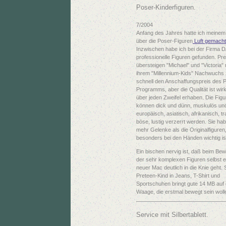
Poser-Kinderfiguren.
7/2004
Anfang des Jahres hatte ich meinem
über die Poser-Figuren
Luft gemacht
Inzwischen habe ich bei der Firma 
professionelle Figuren gefunden. Prei
übersteigen "Michael" und "Victoria" 
ihrem "Millennium-Kids" Nachwuchs
schnell den Anschaffungspreis des 
Programms, aber die Qualität ist wirk
über jeden Zweifel erhaben. Die Fig
können dick und dünn, muskulös und
europäisch, asiatisch, afrikanisch, tr
böse, lustig verzerrt werden. Sie hab
mehr Gelenke als die Originalfiguren
besonders bei den Händen wichtig is
Ein bischen nervig ist, daß beim Be
der sehr komplexen Figuren selbst e
neuer Mac deutlich in die Knie geht. 
Preteen-Kind in Jeans, T-Shirt und
Sportschuhen bringt gute 14 MB auf 
Waage, die erstmal bewegt sein wolle
Service mit Silbertablett.