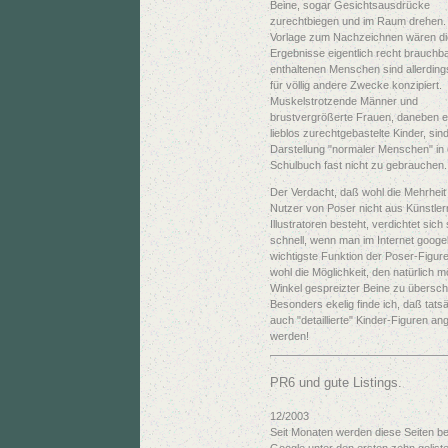
Beine, sogar Gesichtsausdrücke
zurechtbiegen und im Raum drehen. 
Vorlage zum Nachzeichnen wären di
Ergebnisse eigentlich recht brauchba
enthaltenen Menschen sind allerding
für völlig andere Zwecke konzipiert.
Muskelstrotzende Männer und
brustvergrößerte Frauen, daneben e
lieblos zurechtgebastelte Kinder, sind
Darstellung "normaler Menschen" in
Schulbuch fast nicht zu gebrauchen.
Der Verdacht, daß wohl die Mehrheit
Nutzer von Poser nicht aus Künstler
Illustratoren besteht, verdichtet sich
schnell, wenn man im Internet googel
wichtigste Funktion der Poser-Figure
wohl die Möglichkeit, den natürlich m
Winkel gespreizter Beine zu überschr
Besonders ekelig finde ich, daß tats
auch "detaillierte" Kinder-Figuren a
werden!
PR6 und gute Listings.
12/2003
Seit Monaten werden diese Seiten be
Google unter den ersten zehn gelist