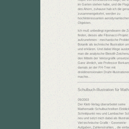
im Garten stehen habe, und die Flu
des Ahorn, zuhause hab ich die ger
zusammengekehrt, werden zu
hochinteressanten aerodynamische
Objekten.
Ich muß unbedingt irgendwann die Ze
finden, dieses alte Fibonacci-Projekt
aufzunehmen - mechanische Proble
Botanik als technische Illustration 
und erklären. Und dabei Wege auslot
man die analyische Bleistift-Zeichen
den Mitteln der Vektorgrafik umsetz
Ganz ähnlich, wie Professor Borka
damals an der FH-Trier mit
dreidimensionalen Draht-Illustratione
machte...
Schulbuch-Illustration für Mat
09/2003
Der Klett-Verlag überarbeitet seine
Mathematik-Schulbuchreihen Einblic
Schnittpunkt neu und Lambacher Sc
neu und setzt mich dabei als Illustrat
Viel technische Grafik - Geometrie-
Aufgaben, Zahlenstrahlen, , die einf