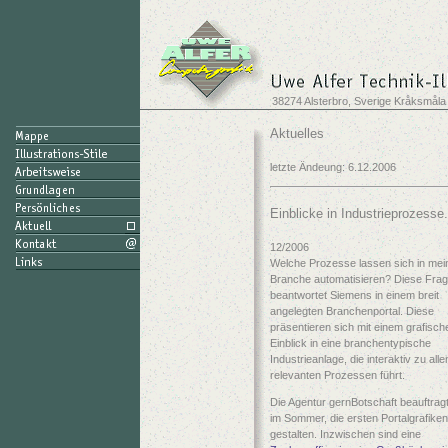
38274 Alsterbro, Sverige Kråksmåla
Aktuelles
letzte Ändeung: 6.12.2006
Einblicke in Industrieprozesse.
12/2006
Welche Prozesse lassen sich in mei
Branche automatisieren? Diese Fra
beantwortet Siemens in einem breit
angelegten Branchenportal. Diese
präsentieren sich mit einem grafisch
Einblick in eine branchentypische
Industrieanlage, die interaktiv zu alle
relevanten Prozessen führt.
Die Agentur gernBotschaft beauftrag
im Sommer, die ersten Portalgrafike
gestalten. Inzwischen sind eine