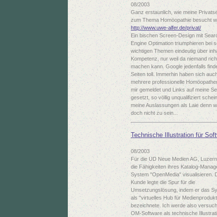
08/2003
Ganz erstaunlich, wie meine Privatse
zum Thema Homöopathie besucht w
http://www.uwe-alfer.de/privat/
Ein bischen Screen-Design mit Sear
Engine Optimation triumphieren bei 
wichtigen Themen eindeutig über inha
Kompetenz, nur weil da niemand rich
machen kann. Google jedenfalls find
Seiten toll. Immerhin haben sich au
mehrere professionelle Homöopathe
mir gemeldet und Links auf meine Se
gesetzt, so völlig unqualifiziert schei
meine Auslassungen als Laie denn w
doch nicht zu sein...
Technische Illustration für Sof
08/2003
Für die UD Neue Medien AG, Luzern 
die Fähigkeiten ihres Katalog-Mana
System "OpenMedia" visualisieren. 
Kunde legte die Spur für die
Umsetzungslösung, indem er das S
als "virtuelles Hub für Medienproduk
bezeichnete. Ich werde also versuch
OM-Software als technische Illustrat