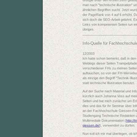
man nach "technische illustration" u
ähnlichen Begriffen sucht. Jetzt wur
der PageRank von 4 auf 6 erhöht. D
sich doch die SEO-Arbeit gelohnt. E
Links von kompetenten Seiten tun ei
übriges.
Info-Quelle für Fachhochschul
12/2003
Ich hatte schon bemerkt, daß in den
Weblogs dieser Seiten Trampelpfade
verschiedener FHs zu meinen Seite
auftauchen, so von der FH-Mersebur
als einzige den Begriff "Technik-Illust
statt technische Illustration benutzt.
Auf der Suche nach Material und Info
kürzlich auch Johanna Voss auf mei
Seiten und bat mich zunächst um Erl
dies und das für ihr Seminar über Inf
an der Fachhochschule Giessen-Fri
Studiengang Technische Redaktion 
Multimediale Dokumentation (
http://t
giessen.de/
), verwenden zu dürfen.
Nun soll ich mir mal überlegen, ob ich