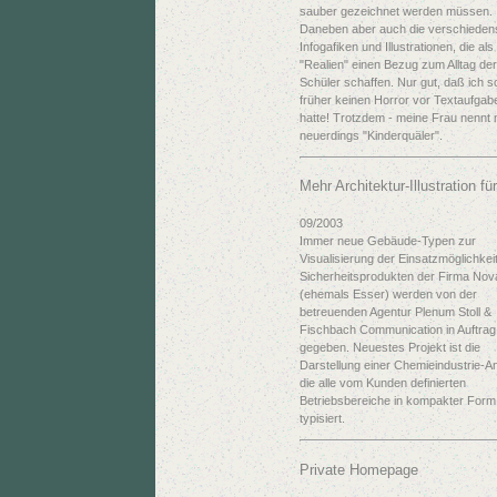
sauber gezeichnet werden müssen.
Daneben aber auch die verschieden
Infogafiken und Illustrationen, die als
"Realien" einen Bezug zum Alltag der
Schüler schaffen. Nur gut, daß ich 
früher keinen Horror vor Textaufgab
hatte! Trotzdem - meine Frau nennt 
neuerdings "Kinderquäler".
Mehr Architektur-Illustration fü
09/2003
Immer neue Gebäude-Typen zur
Visualisierung der Einsatzmöglichkei
Sicherheitsprodukten der Firma Nov
(ehemals Esser) werden von der
betreuenden Agentur Plenum Stoll &
Fischbach Communication in Auftrag
gegeben. Neuestes Projekt ist die
Darstellung einer Chemieindustrie-A
die alle vom Kunden definierten
Betriebsbereiche in kompakter Form
typisiert.
Private Homepage