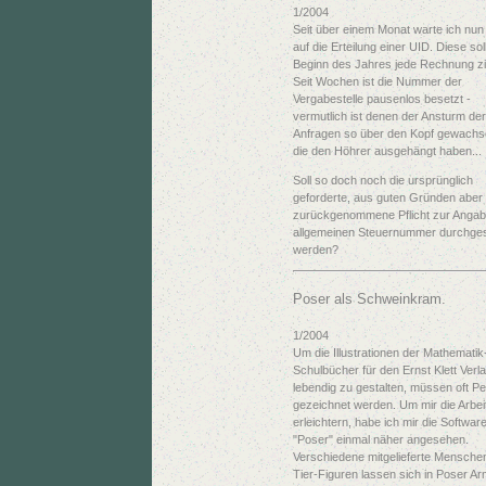
1/2004
Seit über einem Monat warte ich nu
auf die Erteilung einer UID. Diese soll
Beginn des Jahres jede Rechnung zi
Seit Wochen ist die Nummer der
Vergabestelle pausenlos besetzt -
vermutlich ist denen der Ansturm der
Anfragen so über den Kopf gewachs
die den Höhrer ausgehängt haben...
Soll so doch noch die ursprünglich
geforderte, aus guten Gründen aber
zurückgenommene Pflicht zur Angab
allgemeinen Steuernummer durchges
werden?
Poser als Schweinkram.
1/2004
Um die Illustrationen der Mathematik
Schulbücher für den Ernst Klett Verl
lebendig zu gestalten, müssen oft P
gezeichnet werden. Um mir die Arbei
erleichtern, habe ich mir die Softwar
"Poser" einmal näher angesehen.
Verschiedene mitgelieferte Mensche
Tier-Figuren lassen sich in Poser Ar