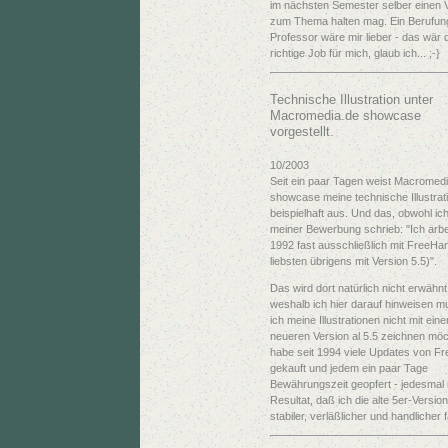
im nächsten Semester selber einen 
zum Thema halten mag. Ein Berufun
Professor wäre mir lieber - das wär 
richtige Job für mich, glaub ich... ;-}
Technische Illustration unter
Macromedia.de showcase
vorgestellt.
10/2003
Seit ein paar Tagen weist Macromed
showcase meine technische Illustrati
beispielhaft aus. Und das, obwohl ich
meiner Bewerbung schrieb: "Ich arbei
1992 fast ausschließlich mit FreeHa
liebsten übrigens mit Version 5.5)".
Das wird dort natürlich nicht erwähnt
weshalb ich hier darauf hinweisen m
ich meine Illustrationen nicht mit eine
neueren Version al 5.5 zeichnen möc
habe seit 1994 viele Updates von F
gekauft und jedem ein paar Tage
Bewährungszeit geopfert - jedesmal
Resultat, daß ich die alte 5er-Versio
stabiler, verläßlicher und handlicher 