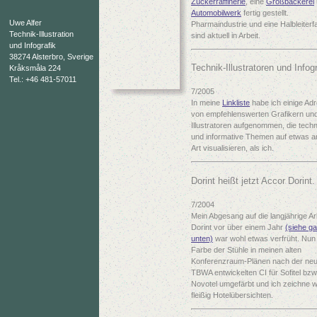
Zuckerraffinerie
, eine
Großbäckerei
Automobilwerk
fertig gestellt.
Uwe Alfer
Pharmaindustrie und eine Halbleiterf
Technik-Illustration
sind aktuell in Arbeit.
und Infografik
38274 Alsterbro, Sverige
Technik-Illustratoren und Infogr
Kråksmåla 224
Tel.: +46 481-57011
7/2005
In meine
Linkliste
habe ich einige Ad
von empfehlenswerten Grafikern un
Illustratoren aufgenommen, die tech
und informative Themen auf etwas a
Art visualisieren, als ich.
Dorint heißt jetzt Accor Dorint.
7/2004
Mein Abgesang auf die langjährige Arb
Dorint vor über einem Jahr
(siehe g
unten)
war wohl etwas verfrüht. Nun 
Farbe der Stühle in meinen alten
Konferenzraum-Plänen nach der neu
TBWA entwickelten CI für Sofitel bzw
Novotel umgefärbt und ich zeichne w
fleißig Hotelübersichten.