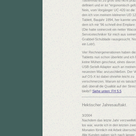
Tastenhub ist zu groß und nicht präz
definiert und er ist "ergonomisch gef
Nein, vom Vorgänger UC-420 ist die
den ich von meinem kleineren UD 1
Tablett, Baujahr 1994, her kannte un
dem ich mir '96 schnell drei Emplare 
(Die hatte seinerzeit ein netter Wac
Servicetechniker für mich aus seiner
Grabbel-Schublade rausgesucht. N
ein Lob!).
Vier Rechnergenerationen haben die
Tabletts nun schon überlebt und ich
keine Mühen gescheut, eines davon
USB-Seriell-Adapter auch an meinen
neuesten Mac anzuschließen. Der Ve
auf OS-X ist dabei ohnehin leicht zu
verschmerzen. Warum ist es tatsäch
daß überall die Qualität auf der Stre
bleibt?
Siehe unten: FH 5.5
Hektischer Jahresauftakt.
3/2004
Nachdem das letzte Jahr verzweifelt
los war, wurde ich in den letzten zwe
Monaten förmlich mit Arbeit überschüt
Alte Kunden gaben sich nach langer 