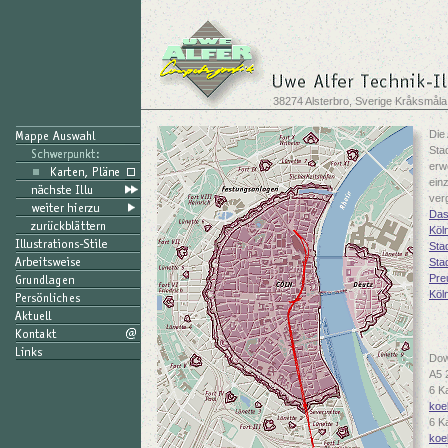
38274 Alsterbro, Sverige Kråksmåla
Die 
Sta
erw
ein
ver
Das
Köl
Sta
Sta
Pre
Köl
Dow
A5 
6 K
koe
6 K
koe