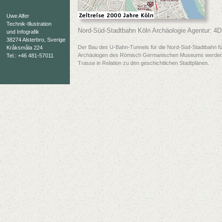
Uwe Alfer
Technik-Illustration
Nord-Süd-Stadtbahn Köln Archäologie Agentur: 4D,
und Infografik
38274 Alsterbro, Sverige
Der Bau des U-Bahn-Tunnels für die Nord-Süd-Stadtbahn führ
Kråksmåla 224
Archäologen des Römisch Germanischen Museums werden die nö
Tel.: +46 481-57011
Trasse in Relation zu den geschichtlichen Stadtplänen.