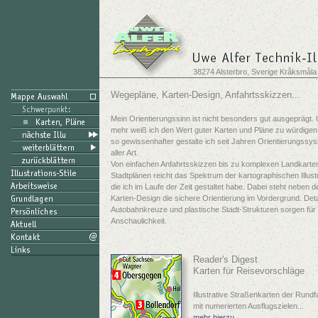
38274 Alsterbro, Sverige Kråksmåla
Wegepläne, Karten-Design, Anfahrtsskizzen...
Mein Orientierungssinn ist nicht besonders gut ausgeprägt.
mehr weiß ich den Wert guter Karten und Pläne zu würdige
so gewissenhafter gestalte ich seit Jahren Orientierungssy
aller Art.
Von einfachen Anfahrtsskizzen bis zu komplexen Landkarte
Stadtplänen reicht das Spektrum der kartographischen Illust
die ich im Laufe der Zeit gestaltet habe. Dabei steht neben 
Karten-Design die sichere Orientierung im Vordergrund. Detai
Autobahnkreuze und plastische Stadt-Strukturen sorgen für
Anschaulichkeit.
Reader's Digest
Karten für Reisevorschläge
Illustrative Straßenkarten der Rundf
mit numerierten Ausflugszielen...
mehr hierzu