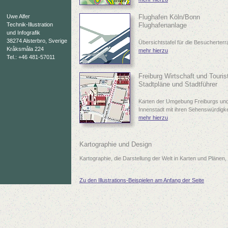
Uwe Alfer
Flughafen Köln/Bonn
Technik-Illustration
Flughafenanlage
und Infografik
38274 Alsterbro, Sverige
Übersichtstafel für die Besucherterr
Kråksmåla 224
mehr hierzu
Tel.: +46 481-57011
Freiburg Wirtschaft und Touris
Stadtpläne und Stadtführer
Karten der Umgebung Freiburgs und
Innenstadt mit ihren Sehenswürdigkei
mehr hierzu
Kartographie und Design
Kartographie, die Darstellung der Welt in Karten und Plänen,
Zu den Illustrations-Beispielen am Anfang der Seite