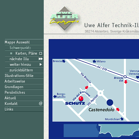
38274 Alsterbro, Sverige Kråksmåla