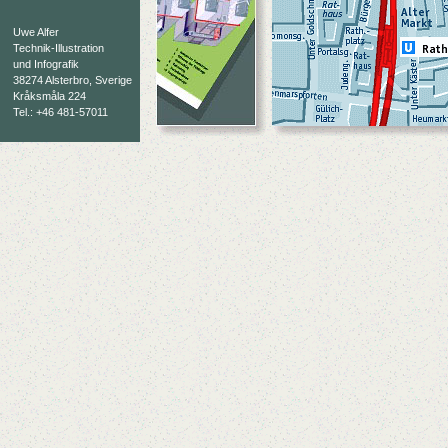
Uwe Alfer
Technik-Illustration
und Infografik
38274 Alsterbro, Sverige
Kråksmåla 224
Tel.: +46 481-57011