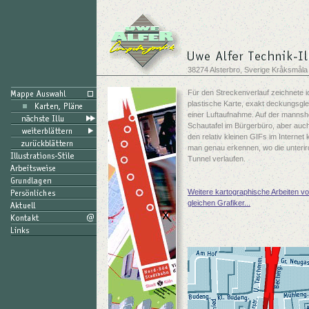
38274 Alsterbro, Sverige Kråksmåla
Für den Streckenverlauf zeichnete i
plastische Karte, exakt deckungsgle
einer Luftaufnahme. Auf der manns
Schautafel im Bürgerbüro, aber auch
den relativ kleinen GIFs im Internet
man genau erkennen, wo die unterir
Tunnel verlaufen.
Weitere kartographische Arbeiten v
gleichen Grafiker...