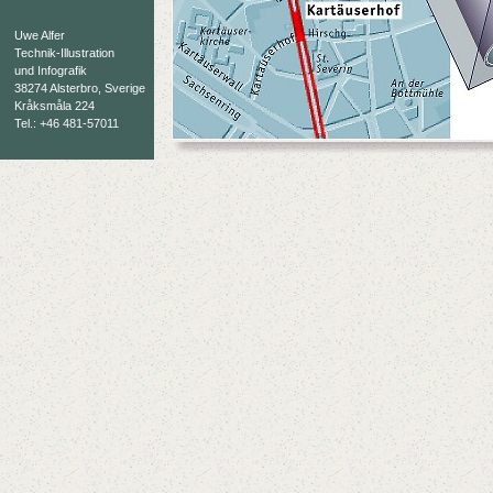
Uwe Alfer
Technik-Illustration
und Infografik
38274 Alsterbro, Sverige
Kråksmåla 224
Tel.: +46 481-57011