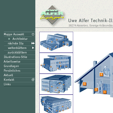
38274 Alsterbro, Sverige Kråksmåla