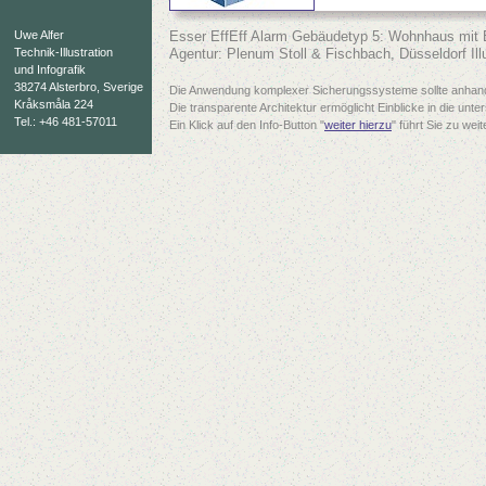
Uwe Alfer
Esser EffEff Alarm Gebäudetyp 5: Wohnhaus mit
Technik-Illustration
Agentur: Plenum Stoll & Fischbach, Düsseldorf Illu
und Infografik
38274 Alsterbro, Sverige
Die Anwendung komplexer Sicherungssysteme sollte anhand 
Kråksmåla 224
Die transparente Architektur ermöglicht Einblicke in die unte
Tel.: +46 481-57011
Ein Klick auf den Info-Button "
weiter hierzu
" führt Sie zu weit