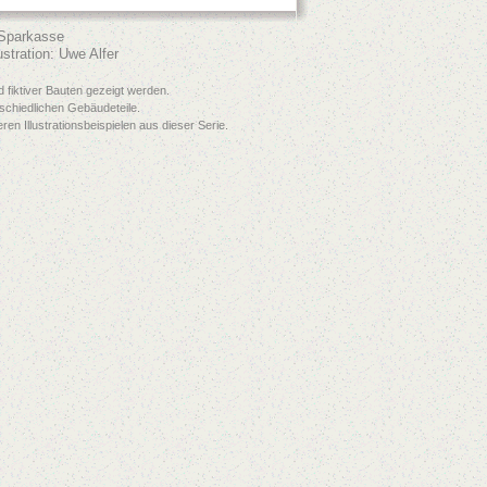
 Sparkasse
stration: Uwe Alfer
fiktiver Bauten gezeigt werden.
rschiedlichen Gebäudeteile.
eren Illustrationsbeispielen aus dieser Serie.