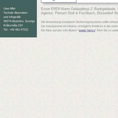
Uwe Alfer
Esser EffEff Alarm Gebäudetyp 2: Bankgebäude,
Technik-Illustration
Agentur: Plenum Stoll & Fischbach, Düsseldorf Illu
und Infografik
38274 Alsterbro, Sverige
Die Anwendung komplexer Sicherungssysteme sollte anhand 
Kråksmåla 224
Die transparente Architektur ermöglicht Einblicke in die unte
Tel.: +46 481-57011
Ein Klick auf den Info-Button "
weiter hierzu
" führt Sie zu weit