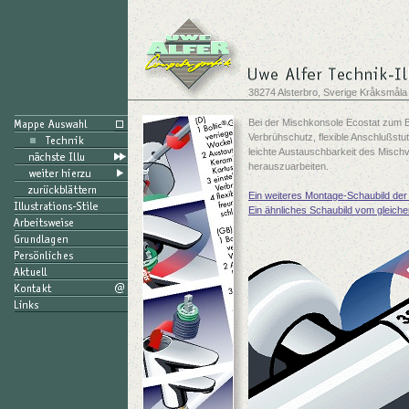
38274 Alsterbro, Sverige Kråksmåla
Bei der Mischkonsole Ecostat zum 
Verbrühschutz, flexible Anschlußst
leichte Austauschbarkeit des Mischve
herauszuarbeiten.
Ein weiteres Montage-Schaubild der
Ein ähnliches Schaubild vom gleichen