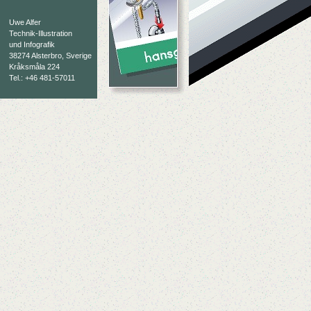
Uwe Alfer
Technik-Illustration
und Infografik
38274 Alsterbro, Sverige
Kråksmåla 224
Tel.: +46 481-57011