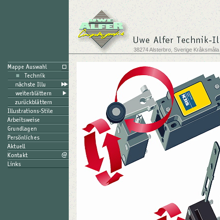
38274 Alsterbro, Sverige Kråksmåla