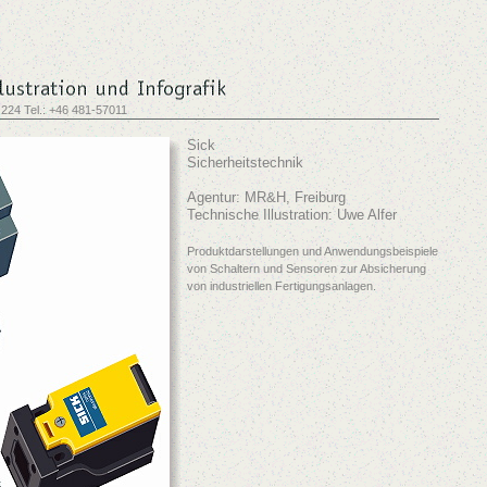
 224 Tel.: +46 481-57011
Sick
Sicherheitstechnik
Agentur: MR&H, Freiburg
Technische Illustration: Uwe Alfer
Produktdarstellungen und Anwendungsbeispiele
von Schaltern und Sensoren zur Absicherung
von industriellen Fertigungsanlagen.