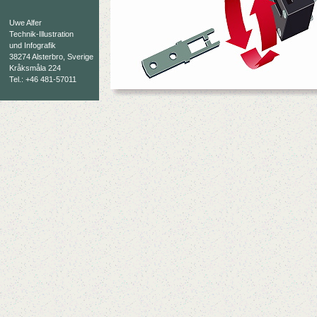
Uwe Alfer
Technik-Illustration
und Infografik
38274 Alsterbro, Sverige
Kråksmåla 224
Tel.: +46 481-57011