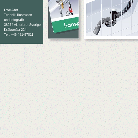
Uwe Alfer
Technik-Illustration
und Infografik
38274 Alsterbro, Sverige
Kråksmåla 224
Tel.: +46 481-57011