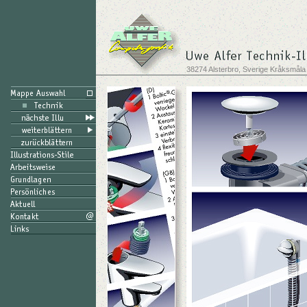
38274 Alsterbro, Sverige Kråksmåla