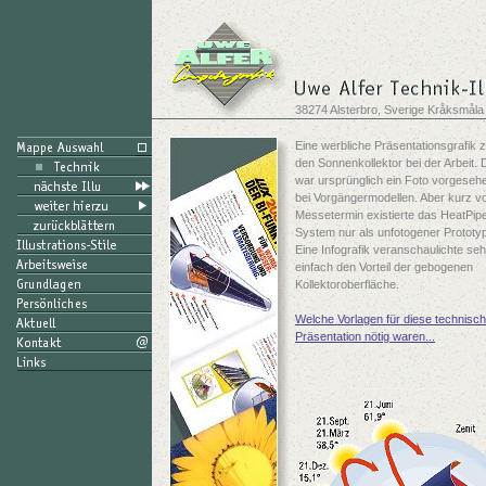
38274 Alsterbro, Sverige Kråksmåla
Eine werbliche Präsentationsgrafik z
den Sonnenkollektor bei der Arbeit. 
war ursprünglich ein Foto vorgesehe
bei Vorgängermodellen. Aber kurz v
Messetermin existierte das HeatPip
System nur als unfotogener Prototyp
Eine Infografik veranschaulichte seh
einfach den Vorteil der gebogenen
Kollektoroberfläche.
Welche Vorlagen für diese technisc
Präsentation nötig waren...