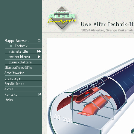
38274 Alsterbro, Sverige Kråksmåla