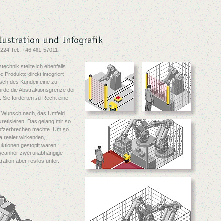
 224 Tel.: +46 481-57011
echnik stellte ich ebenfalls
e Produkte direkt integriert
unsch des Kunden eine zu
rde die Abstraktionsgrenze der
. Sie forderten zu Recht eine
m Wunsch nach, das Umfeld
kretisieren. Das gelang mir so
Kopfzerbrechen machte. Um so
 ja realer wirkenden,
uktionen gestopft waren.
dscanner zwei unabhängige
tration aber restlos unter.