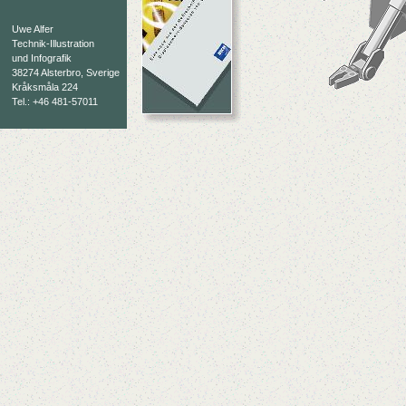
Uwe Alfer
Technik-Illustration
und Infografik
38274 Alsterbro, Sverige
Kråksmåla 224
Tel.: +46 481-57011