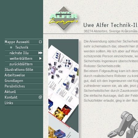
38274 Alsterbro, Sverige Kråksmåla
Die Anwendung optischer Sicherheitst
sehr schematisch dar, obwohl hier di
werden sollten. Als ich aber auf W
schützende Person einzeichnete, wu
Sicherheits-Ingenieure überschritten
Roboter-Sicherheitszelle.
Bei einem Folgeauftrag kam ich de
durch realistischere Roboter zu kon
gut, daß ich den Ingenieuren viel 
zufriedener waren sie, als alle, jetzt
Sicherheitslöcher durch Zaunkonstr
Die einfache Aussage, daß der Fel
Schutzfelder erlaubt, ging in der Illus