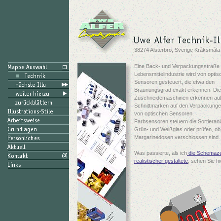
38274 Alsterbro, Sverige Kråksmåla
Eine Back- und Verpackungsstraße 
Lebensmittelindustrie wird von opti
Sensoren gesteuert, die etwa den
Bräunungsgrad exakt erkennen. Die
Zuschneidemaschinen erkennen au
Schnittmarken auf den Verpackungen
von optischen Sensoren.
Farbsensoren steuern die Sortieranl
Grün- und Weißglas oder prüfen, ob 
Margarinedosen verschlossen sind.
Was passierte, als ich
die Schemaz
realistischer gestaltete
, sehen Sie hi