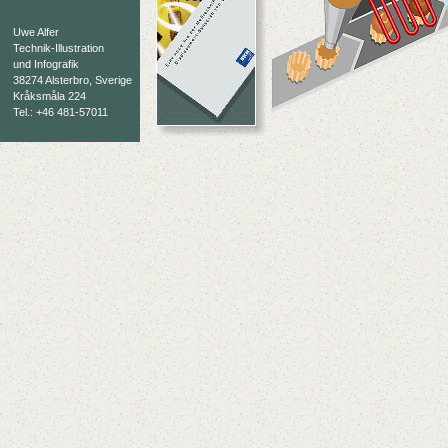
Uwe Alfer
Technik-Illustration
und Infografik
38274 Alsterbro, Sverige
Kråksmåla 224
Tel.: +46 481-57011