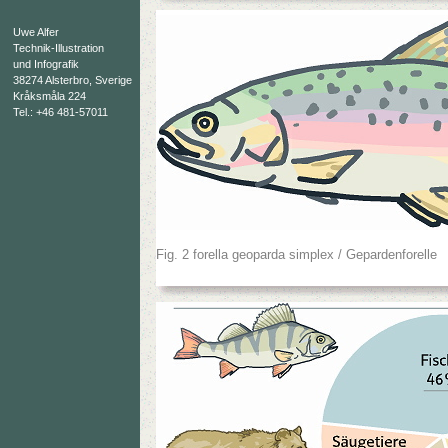
Uwe Alfer
Technik-Illustration
und Infografik
38274 Alsterbro, Sverige
Kråksmåla 224
Tel.: +46 481-57011
Fig. 2 forella geoparda simplex / Gepardenforelle