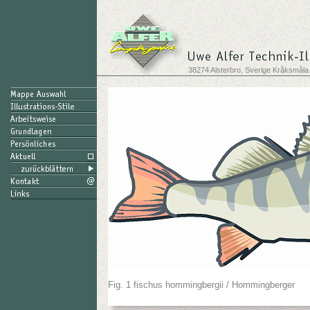
38274 Alsterbro, Sverige Kråksmåla
Fig. 1 fischus hommingbergii / Hommingberger