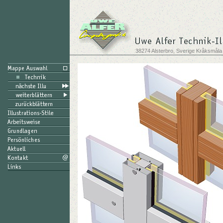
38274 Alsterbro, Sverige Kråksmåla