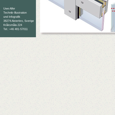
Uwe Alfer
Technik-Illustration
und Infografik
38274 Alsterbro, Sverige
Kråksmåla 224
Tel.: +46 481-57011