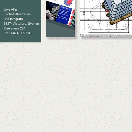
Uwe Alfer
Technik-Illustration
und Infografik
38274 Alsterbro, Sverige
Kråksmåla 224
Tel.: +46 481-57011