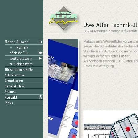
38274 Alsterbro, Sverige Kråksmåla
Plakativ aufs Wesentliche konzentrie
zeigen die Schaubilder das technisc
Verfahren zur Aufbereitung mehr ode
weniger verschmutzter Fässer.
Als Vorlagen standen DXF-Daten so
Fotos zur Verfügung.