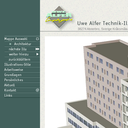
38274 Alsterbro, Sverige Kråksmåla