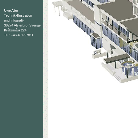
Uwe Alfer
Technik-Illustration
und Infografik
38274 Alsterbro, Sverige
Kråksmåla 224
Tel.: +46 481-57011