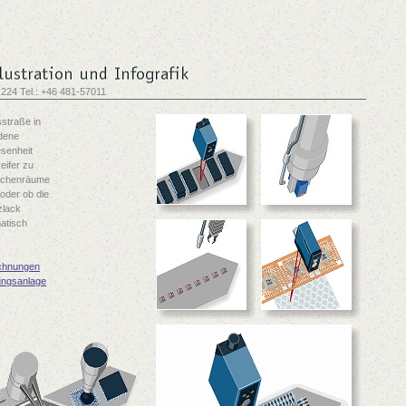
 224 Tel.: +46 481-57011
sstraße in
edene
esenheit
eifer zu
ischenräume
 oder ob die
zlack
atisch
ichnungen
gungsanlage