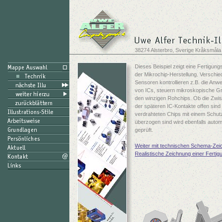
38274 Alsterbro, Sverige Kråksmåla
Dieses Beispiel zeigt eine Fertigung
der Mikrochip-Herstellung. Verschi
Sensoren kontrollieren z.B. die Anw
von ICs, steuern mikroskopische Gr
den winzigen Rohchips. Ob die Zw
der späteren IC-Kontakte offen sind
verdrahteten Chips mit einem Schut
überzogen sind wird ebenfalls autom
geprüft.
Weiter mit technischen Schema-Ze
Realistische Zeichnung einer Ferti