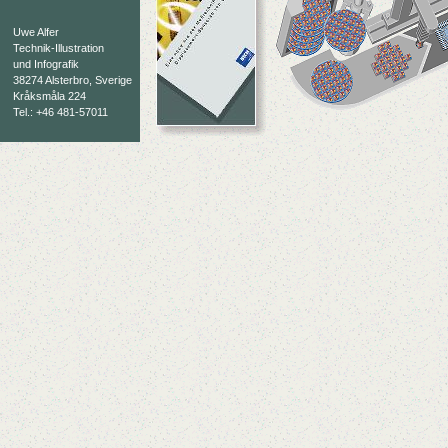
Uwe Alfer
Technik-Illustration
und Infografik
38274 Alsterbro, Sverige
Kråksmåla 224
Tel.: +46 481-57011