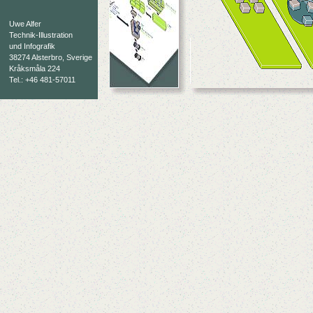
Uwe Alfer
Technik-Illustration
und Infografik
38274 Alsterbro, Sverige
Kråksmåla 224
Tel.: +46 481-57011