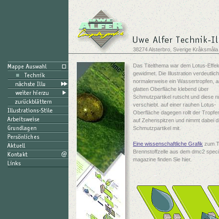
38274 Alsterbro, Sverige Kråksmåla
Das Titelthema war dem Lotus-Effek
gewidmet. Die Illustration verdeutlich
normalerweise ein Wassertropfen, a
glatten Oberfläche klebend über
Schmutzpartikel rutscht und diese nu
verschiebt. auf einer rauhen Lotus-
Oberfläche dagegen rollt der Tropfe
auf Zehenspitzen und nimmt dabei d
Schmutzpartikel mit.
Eine wissenschaftliche Grafik
zum 
Brennstoffzelle aus dem dmc2 speci
magazine finden Sie hier.